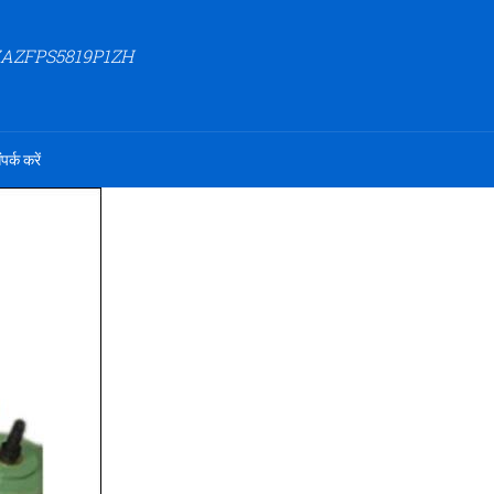
27AZFPS5819P1ZH
ंपर्क करें